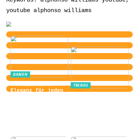
youtube alphonso williams
DAMEN
Skandinavische
TRENDS
Eleganz für jeden
Von der
Tag
Zugangskontrolle
zum Kultobjekt:
Wie moderne
Einlasssysteme das
Veranstaltungserle
bnis prägen