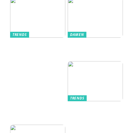
TRENDS
DAMEN
Im Alltag oft
Stilfulde Anzüge
unterschätzt: Die
til Enhver
passende
Anledning
Unterwäsche
TRENDS
Kurzarmhemden –
Sommerlich, lässig
und stilvoll