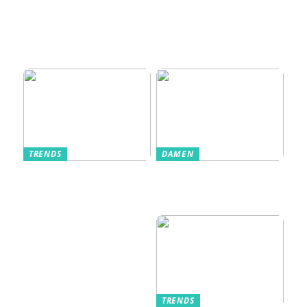
zum Kultobjekt:
Wie moderne
Einlasssysteme das
Veranstaltungserle
bnis prägen
TRENDS
DAMEN
Im Alltag oft
Stilfulde Anzüge
unterschätzt: Die
til Enhver
passende
Anledning
Unterwäsche
TRENDS