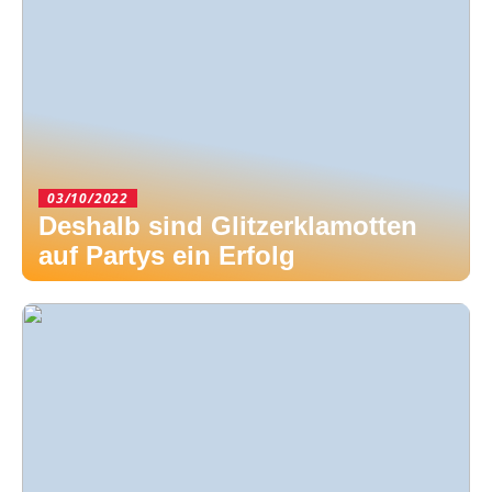
03/10/2022
Deshalb sind Glitzerklamotten
auf Partys ein Erfolg