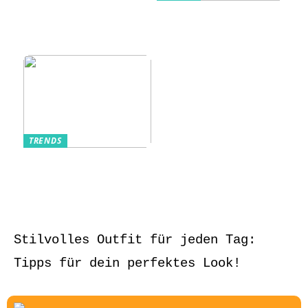
Kurzarmhemden –
Sommerlich, lässig
und stilvoll
TRENDS
Aufbewahrung von
Schmuck und Uhren
auf Reisen
Stilvolles Outfit für jeden Tag:
Tipps für dein perfektes Look!