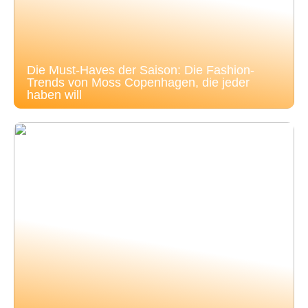
Die Must-Haves der Saison: Die Fashion-
Trends von Moss Copenhagen, die jeder
haben will