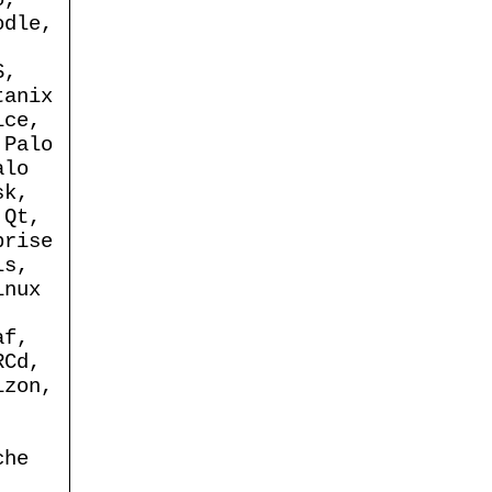
odle,
S,
tanix
ice,
 Palo
alo
sk,
 Qt,
prise
ls,
inux
af,
RCd,
izon,
,
che