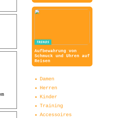
TRENDS
Aufbewahrung von
Schmuck und Uhren auf
Reisen
Damen
Herren
em
Kinder
.
Training
Accessoires