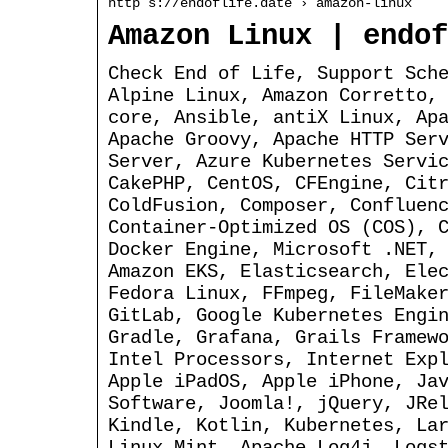
http s://endoflife.date › amazon-linux
Amazon Linux | endof
Check End of Life, Support Sch
Alpine Linux, Amazon Corretto,
core, Ansible, antiX Linux, Ap
Apache Groovy, Apache HTTP Ser
Server, Azure Kubernetes Servi
CakePHP, CentOS, CFEngine, Cit
ColdFusion, Composer, Confluen
Container-Optimized OS (COS), 
Docker Engine, Microsoft .NET,
Amazon EKS, Elasticsearch, Ele
Fedora Linux, FFmpeg, FileMake
GitLab, Google Kubernetes Engi
Gradle, Grafana, Grails Framew
Intel Processors, Internet Exp
Apple iPadOS, Apple iPhone, Ja
Software, Joomla!, jQuery, JRe
Kindle, Kotlin, Kubernetes, La
Linux Mint, Apache Log4j, Logs