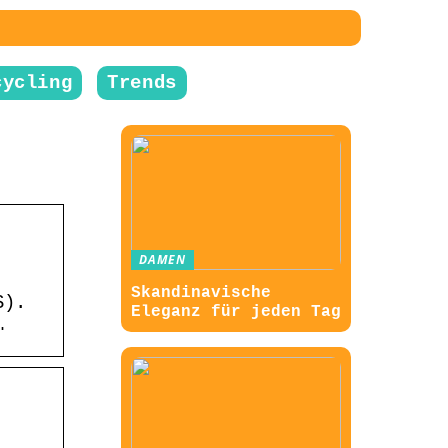
cycling
Trends
DAMEN
Skandinavische
S).
Eleganz für jeden Tag
…