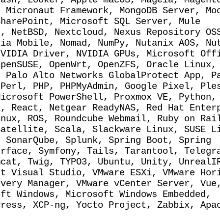
, Micronaut Framework, MongoDB Server, Mo
SharePoint, Microsoft SQL Server, Mule
j, NetBSD, Nextcloud, Nexus Repository OS
kia Mobile, Nomad, NumPy, Nutanix AOS, Nu
NVIDIA Driver, NVIDIA GPUs, Microsoft Off
openSUSE, OpenWrt, OpenZFS, Oracle Linux,
, Palo Alto Networks GlobalProtect App, P
 Perl, PHP, PHPMyAdmin, Google Pixel, Ple
Microsoft PowerShell, Proxmox VE, Python,
i, React, Netgear ReadyNAS, Red Hat Enter
inux, ROS, Roundcube Webmail, Ruby on Rai
Satellite, Scala, Slackware Linux, SUSE L
, SonarQube, Splunk, Spring Boot, Spring
urface, Symfony, Tails, Tarantool, Telegr
mcat, Twig, TYPO3, Ubuntu, Unity, UnrealI
ft Visual Studio, VMware ESXi, VMware Hor
overy Manager, VMware vCenter Server, Vue
oft Windows, Microsoft Windows Embedded,
Press, XCP-ng, Yocto Project, Zabbix, Apa