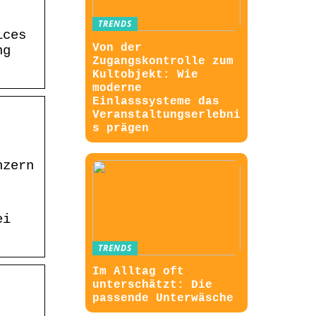
TRENDS
ices
Von der
ng
Zugangskontrolle zum
Kultobjekt: Wie
moderne
Einlasssysteme das
Veranstaltungserlebni
s prägen
nzern
ei
TRENDS
Im Alltag oft
unterschätzt: Die
passende Unterwäsche