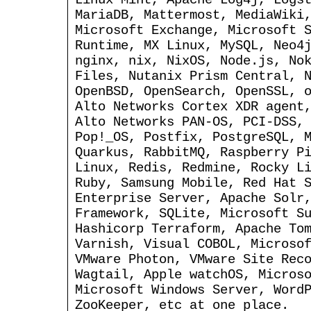
MariaDB, Mattermost, MediaWiki
Microsoft Exchange, Microsoft 
Runtime, MX Linux, MySQL, Neo4
nginx, nix, NixOS, Node.js, No
Files, Nutanix Prism Central, 
OpenBSD, OpenSearch, OpenSSL, 
Alto Networks Cortex XDR agent
Alto Networks PAN-OS, PCI-DSS,
Pop!_OS, Postfix, PostgreSQL, 
Quarkus, RabbitMQ, Raspberry P
Linux, Redis, Redmine, Rocky L
Ruby, Samsung Mobile, Red Hat 
Enterprise Server, Apache Solr
Framework, SQLite, Microsoft S
Hashicorp Terraform, Apache To
Varnish, Visual COBOL, Microso
VMware Photon, VMware Site Rec
Wagtail, Apple watchOS, Micros
Microsoft Windows Server, Word
ZooKeeper, etc at one place.