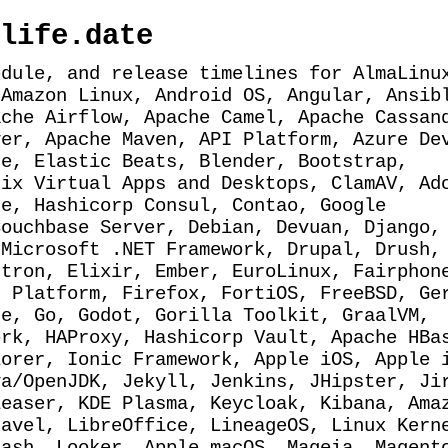
life.date
edule, and release timelines for AlmaLinu
 Amazon Linux, Android OS, Angular, Ansib
ache Airflow, Apache Camel, Apache Cassan
ver, Apache Maven, API Platform, Azure De
ce, Elastic Beats, Blender, Bootstrap,
rix Virtual Apps and Desktops, ClamAV, Ad
ce, Hashicorp Consul, Contao, Google
Couchbase Server, Debian, Devuan, Django,
 Microsoft .NET Framework, Drupal, Drush,
ctron, Elixir, Ember, EuroLinux, Fairphon
r Platform, Firefox, FortiOS, FreeBSD, Ge
ne, Go, Godot, Gorilla Toolkit, GraalVM,
ork, HAProxy, Hashicorp Vault, Apache HBa
lorer, Ionic Framework, Apple iOS, Apple 
va/OpenJDK, Jekyll, Jenkins, JHipster, Ji
leaser, KDE Plasma, Keycloak, Kibana, Ama
ravel, LibreOffice, LineageOS, Linux Kern
tash, Looker, Apple macOS, Mageia, Magent