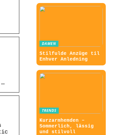
DAMEN
Stilfulde Anzüge til
Enhver Anledning
 …
TRENDS
Kurzarmhemden –
s
Sommerlich, lässig
tic
und stilvoll