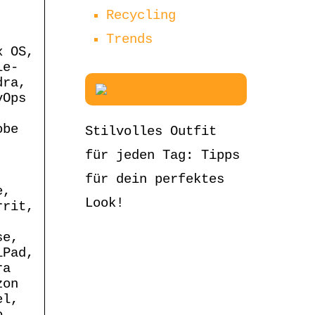
Recycling
Trends
x OS,
le-
dra,
vOps
obe
Stilvolles Outfit
für jeden Tag: Tipps
für dein perfektes
e,
Look!
rrit,
se,
iPad,
ra
zon
el,
o,