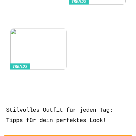
TRENDS
Kurzarmhemden –
Sommerlich, lässig
und stilvoll
TRENDS
Aufbewahrung von
Schmuck und Uhren
auf Reisen
Stilvolles Outfit für jeden Tag:
Tipps für dein perfektes Look!