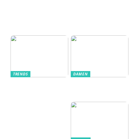
Zugangskontrolle
zum Kultobjekt:
Wie moderne
Einlasssysteme das
Veranstaltungserle
bnis prägen
TRENDS
DAMEN
Im Alltag oft
Stilfulde Anzüge
unterschätzt: Die
til Enhver
passende
Anledning
Unterwäsche