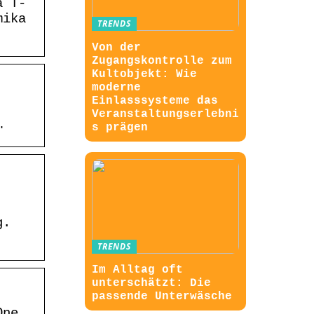
a T-
mika
TRENDS
Von der
Zugangskontrolle zum
Kultobjekt: Wie
moderne
Einlasssysteme das
,
Veranstaltungserlebni
…
s prägen
g.
TRENDS
Im Alltag oft
unterschätzt: Die
passende Unterwäsche
One