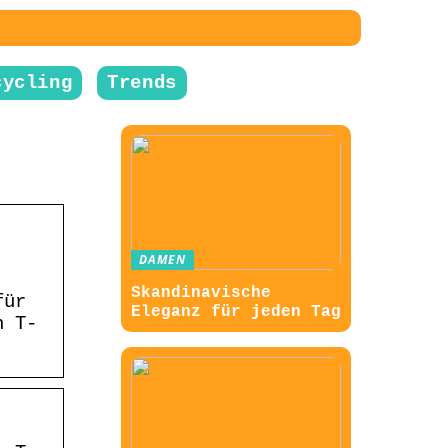
cycling
Trends
DAMEN
Skandinavische
für
Eleganz für jeden Tag
n T-