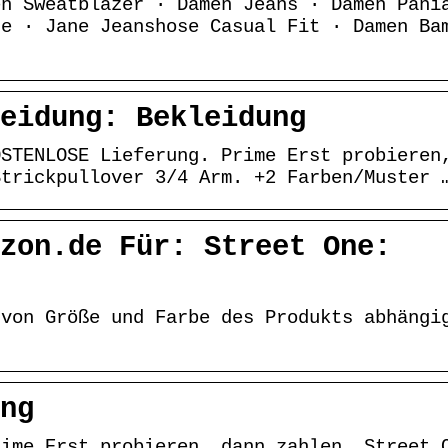
en Sweatblazer · Damen Jeans · Damen Pani
te · Jane Jeanshose Casual Fit · Damen Ba
eidung: Bekleidung
OSTENLOSE Lieferung. Prime Erst probieren
Strickpullover 3/4 Arm. +2 Farben/Muster 
zon.de Für: Street One:
 von Größe und Farbe des Produkts abhängi
ng
rime Erst probieren, dann zahlen. Street 