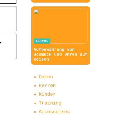
,
TRENDS
Aufbewahrung von
Schmuck und Uhren auf
Reisen
Damen
Herren
Kinder
Training
Accessoires