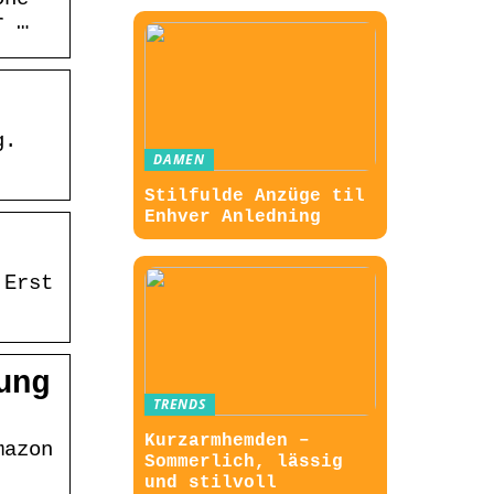
r …
g.
DAMEN
Stilfulde Anzüge til
Enhver Anledning
 Erst
ung
TRENDS
Kurzarmhemden –
mazon
Sommerlich, lässig
und stilvoll