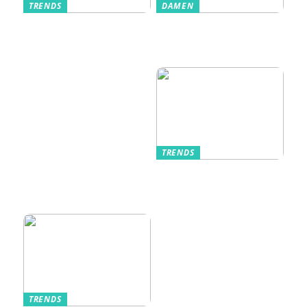
TRENDS
DAMEN
Im Alltag oft
Stilfulde Anzüge
unterschätzt: Die
til Enhver
passende
Anledning
Unterwäsche
TRENDS
Kurzarmhemden –
Sommerlich, lässig
und stilvoll
TRENDS