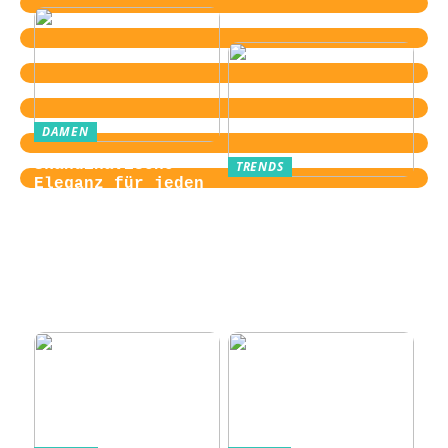
DAMEN
Skandinavische
TRENDS
Eleganz für jeden
Von der
Tag
Zugangskontrolle
zum Kultobjekt:
Wie moderne
Einlasssysteme das
Veranstaltungserle
bnis prägen