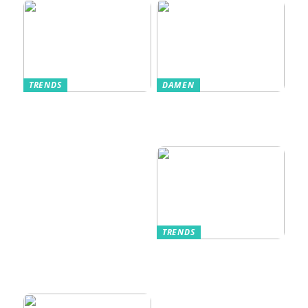
TRENDS
DAMEN
Im Alltag oft
Stilfulde Anzüge
unterschätzt: Die
til Enhver
passende
Anledning
Unterwäsche
TRENDS
Kurzarmhemden –
Sommerlich, lässig
und stilvoll