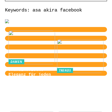
Keywords: asa akira facebook
DAMEN
Skandinavische
TRENDS
Eleganz für jeden
Von der
Tag
Zugangskontrolle
zum Kultobjekt:
Wie moderne
Einlasssysteme das
Veranstaltungserle
bnis prägen