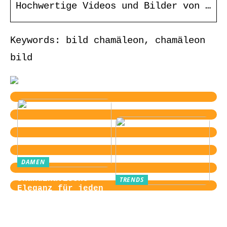
Hochwertige Videos und Bilder von …
Keywords: bild chamäleon, chamäleon
bild
DAMEN
Skandinavische
TRENDS
Eleganz für jeden
Von der
Tag
Zugangskontrolle
zum Kultobjekt:
Wie moderne