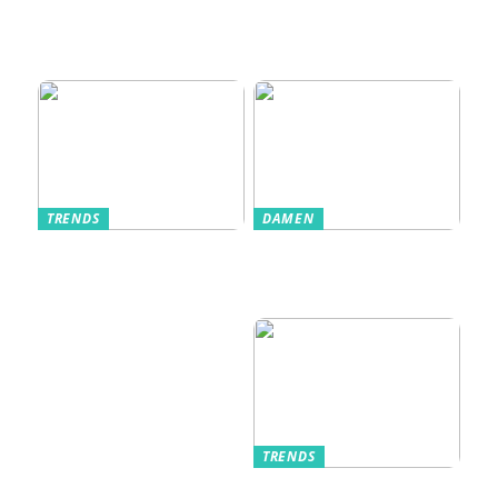
Einlasssysteme das
Veranstaltungserle
bnis prägen
TRENDS
DAMEN
Im Alltag oft
Stilfulde Anzüge
unterschätzt: Die
til Enhver
passende
Anledning
Unterwäsche
TRENDS
Kurzarmhemden –