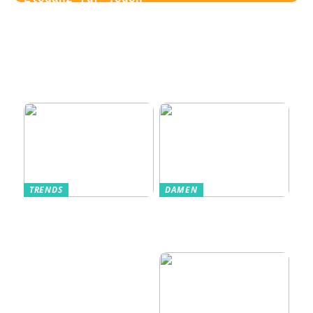
Von der
Tag
Zugangskontrolle
zum Kultobjekt:
Wie moderne
Einlasssysteme das
Veranstaltungserle
bnis prägen
TRENDS
DAMEN
Im Alltag oft
Stilfulde Anzüge
unterschätzt: Die
til Enhver
passende
Anledning
Unterwäsche