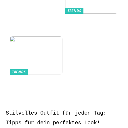
TRENDS
Kurzarmhemden –
Sommerlich, lässig
und stilvoll
TRENDS
Aufbewahrung von
Schmuck und Uhren
auf Reisen
Stilvolles Outfit für jeden Tag:
Tipps für dein perfektes Look!