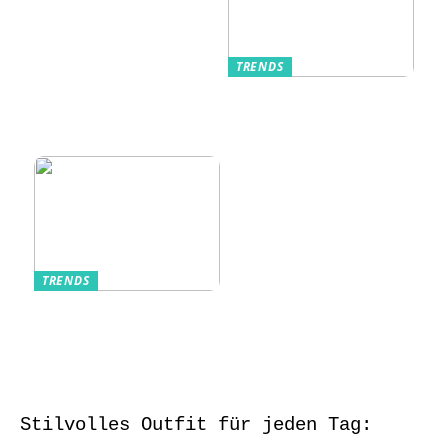
TRENDS
Kurzarmhemden –
Sommerlich, lässig
und stilvoll
TRENDS
Aufbewahrung von
Schmuck und Uhren
auf Reisen
Stilvolles Outfit für jeden Tag: