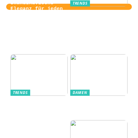
Skandinavische
TRENDS
Eleganz für jeden
Von der
Tag
Zugangskontrolle
zum Kultobjekt:
Wie moderne
Einlasssysteme das
Veranstaltungserle
bnis prägen
TRENDS
DAMEN
Im Alltag oft
Stilfulde Anzüge
unterschätzt: Die
til Enhver
passende
Anledning
Unterwäsche