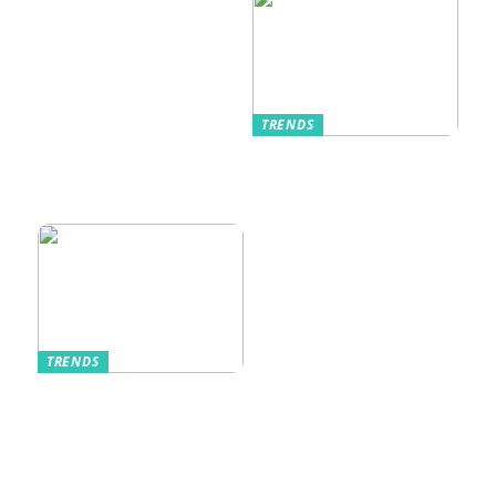
TRENDS
Kurzarmhemden –
Sommerlich, lässig
und stilvoll
TRENDS
Aufbewahrung von
Schmuck und Uhren
auf Reisen