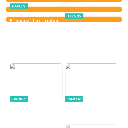
DAMEN
Skandinavische
TRENDS
Eleganz für jeden
Von der
Tag
Zugangskontrolle
zum Kultobjekt:
Wie moderne
Einlasssysteme das
Veranstaltungserle
bnis prägen
TRENDS
DAMEN
Im Alltag oft
Stilfulde Anzüge
unterschätzt: Die
til Enhver
passende
Anledning
Unterwäsche