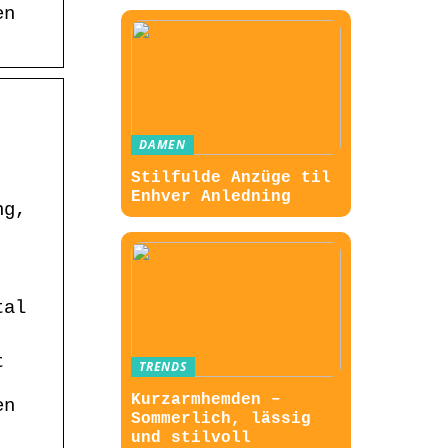
en
DAMEN
Stilfulde Anzüge til
Enhver Anledning
ng,
tal
t
TRENDS
Kurzarmhemden –
en
Sommerlich, lässig
und stilvoll