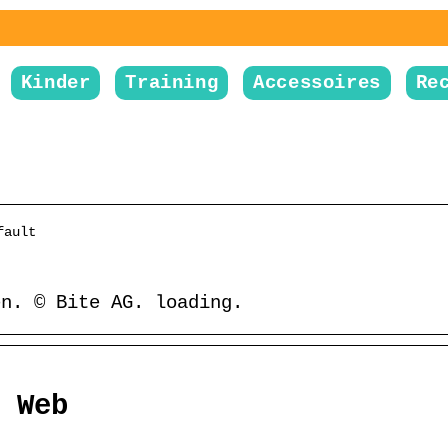
Kinder
Training
Accessoires
Re
fault
en. © Bite AG. loading.
 Web