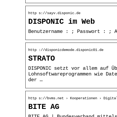
http s://sayv.disponic.de
DISPONIC im Web
Benutzername : ; Passwort : ; 
http ://disponicdemode.disponic01.de
STRATO
DISPONIC setzt vor allem auf Ü
Lohnsoftwareprogrammen wie Dat
der …
http s://bvms.net › Kooperationen › Digita
BITE AG
BITE AG | Bundesverband mittel