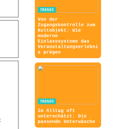
TRENDS
Von der
Zugangskontrolle zum
Kultobjekt: Wie
moderne
Einlasssysteme das
Veranstaltungserlebni
s prägen
TRENDS
Im Alltag oft
unterschätzt: Die
t
passende Unterwäsche