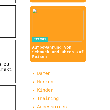
TRENDS
Aufbewahrung von
Schmuck und Uhren auf
Reisen
n zu
irekt
Damen
Herren
Kinder
Training
Accessoires