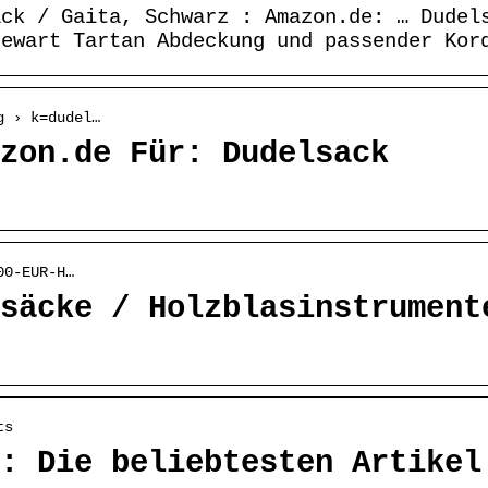
ack / Gaita, Schwarz : Amazon.de: … Dudel
tewart Tartan Abdeckung und passender Kor
g › k=dudel…
zon.de Für: Dudelsack
00-EUR-H…
säcke / Holzblasinstrument
ts
: Die beliebtesten Artikel