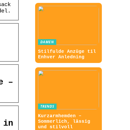
sack
del.
DAMEN
Stilfulde Anzüge til
Enhver Anledning
e –
TRENDS
Kurzarmhemden –
 in
Sommerlich, lässig
und stilvoll