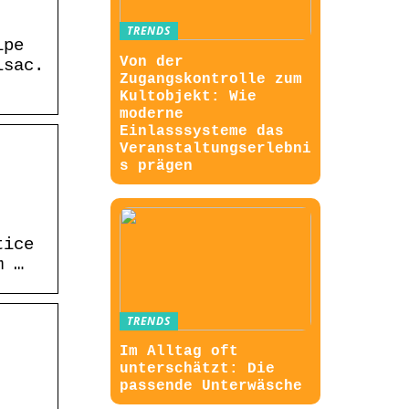
TRENDS
ipe
Von der
lsac.
Zugangskontrolle zum
Kultobjekt: Wie
moderne
Einlasssysteme das
Veranstaltungserlebni
s prägen
tice
m …
TRENDS
Im Alltag oft
unterschätzt: Die
passende Unterwäsche