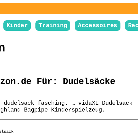
Kinder
Training
Accessoires
Re
n
zon.de Für: Dudelsäcke
: dudelsack fasching. … vidaXL Dudelsack
ighland Bagpipe Kinderspielzeug.
elsack