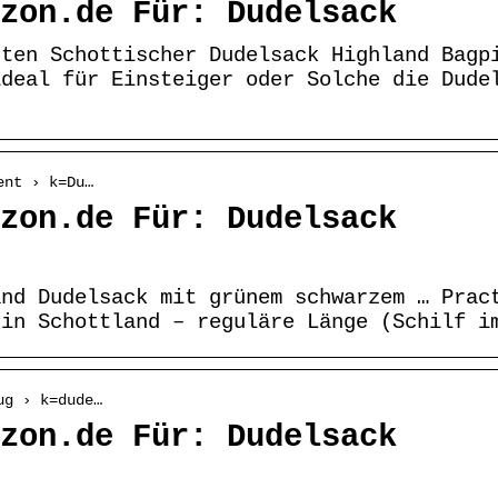
zon.de Für: Dudelsack
rten Schottischer Dudelsack Highland Bagp
ideal für Einsteiger oder Solche die Dude
ent › k=Du…
zon.de Für: Dudelsack
and Dudelsack mit grünem schwarzem … Prac
 in Schottland – reguläre Länge (Schilf i
ug › k=dude…
zon.de Für: Dudelsack