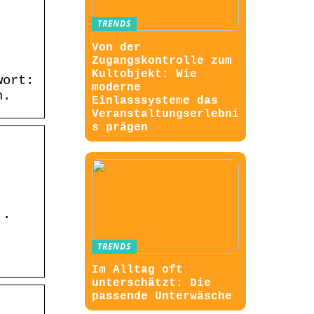
TRENDS
Von der
Zugangskontrolle zum
Kultobjekt: Wie
wort:
moderne
n.
Einlasssysteme das
Veranstaltungserlebni
s prägen
 ·
TRENDS
Im Alltag oft
unterschätzt: Die
passende Unterwäsche