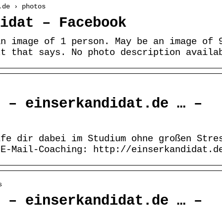
.de › photos
idat – Facebook
n image of 1 person. May be an image of ‎
xt that says. No photo description availa
 – einserkandidat.de … –
lfe dir dabei im Studium ohne großen Stre
 E-Mail-Coaching: http://einserkandidat.d
s
 – einserkandidat.de … –