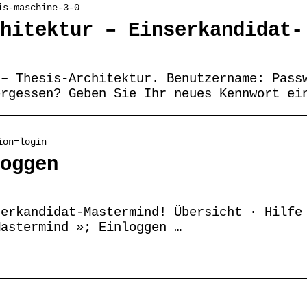
is-maschine-3-0
hitektur – Einserkandidat-
 – Thesis-Architektur. Benutzername: Pass
ergessen? Geben Sie Ihr neues Kennwort ei
ion=login
oggen
serkandidat-Mastermind! Übersicht · Hilfe
Mastermind »; Einloggen …