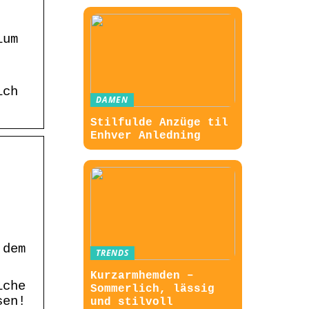
ium
ich
DAMEN
Stilfulde Anzüge til
Enhver Anledning
 dem
TRENDS
Kurzarmhemden –
iche
Sommerlich, lässig
sen!
und stilvoll