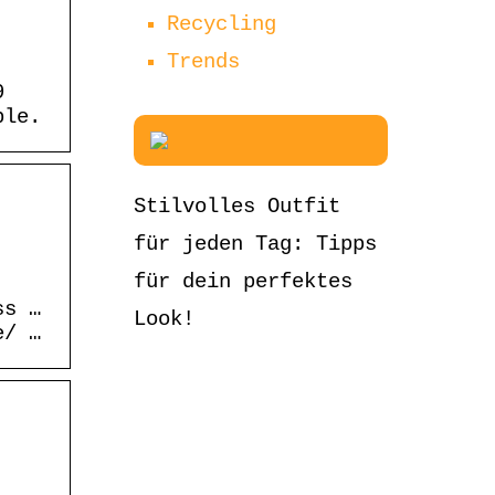
Recycling
Trends
9
ble.
Stilvolles Outfit
für jeden Tag: Tipps
für dein perfektes
ss …
Look!
e/ …