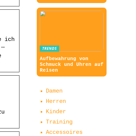
e ich
 …
TRENDS
e
Aufbewahrung von
Schmuck und Uhren auf
Reisen
Damen
Herren
Kinder
zu
Training
Accessoires