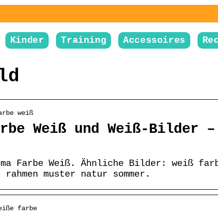
Kinder
Training
Accessoires
Re
ld
arbe weiß
rbe Weiß und Weiß-Bilder –
ema Farbe Weiß. Ähnliche Bilder: weiß far
u rahmen muster natur sommer.
eiße farbe