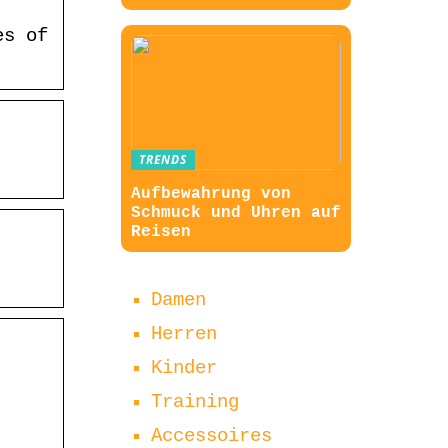
es of
TRENDS
Aufbewahrung von
Schmuck und Uhren auf
Reisen
Damen
Herren
Kinder
Training
Accessoires