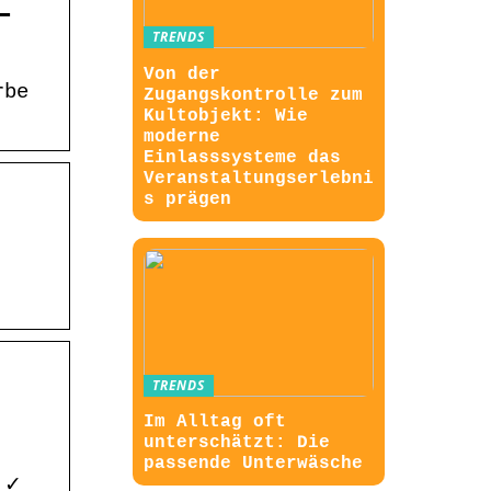
–
TRENDS
Von der
rbe
Zugangskontrolle zum
Kultobjekt: Wie
moderne
Einlasssysteme das
Veranstaltungserlebni
s prägen
TRENDS
Im Alltag oft
unterschätzt: Die
passende Unterwäsche
 ✓