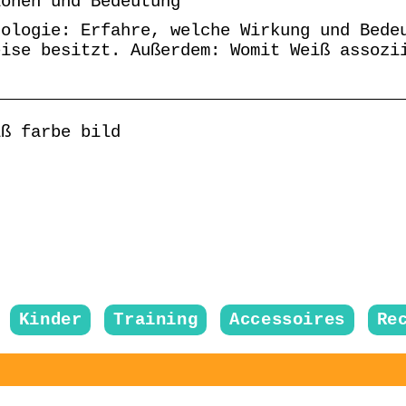
ionen und Bedeutung
hologie: Erfahre, welche Wirkung und Bede
eise besitzt. Außerdem: Womit Weiß assozi
iß farbe bild
Kinder
Training
Accessoires
Re