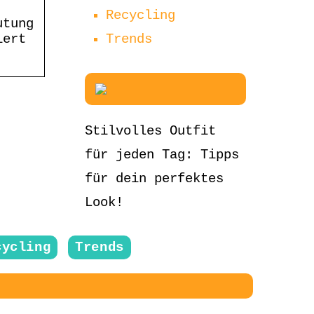
Recycling
utung
Trends
iert
Stilvolles Outfit
für jeden Tag: Tipps
für dein perfektes
Look!
cycling
Trends