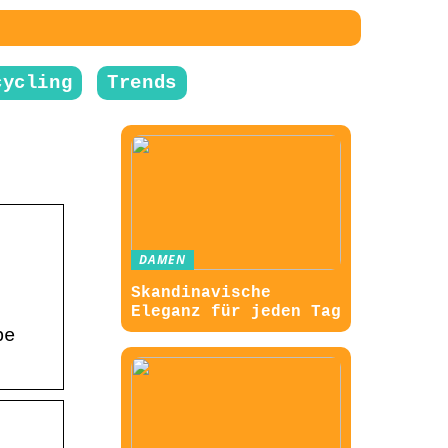
cycling
Trends
DAMEN
Skandinavische
Eleganz für jeden Tag
be