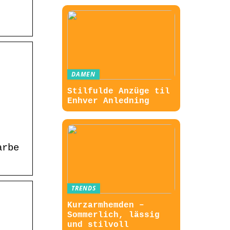
DAMEN
Stilfulde Anzüge til
Enhver Anledning
arbe
TRENDS
Kurzarmhemden –
Sommerlich, lässig
und stilvoll