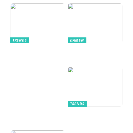
TRENDS
DAMEN
Im Alltag oft
Stilfulde Anzüge
unterschätzt: Die
til Enhver
passende
Anledning
Unterwäsche
TRENDS
Kurzarmhemden –
Sommerlich, lässig
und stilvoll