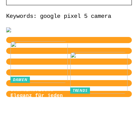
Keywords: google pixel 5 camera
DAMEN
Skandinavische
TRENDS
Eleganz für jeden
Von der
Tag
Zugangskontrolle
zum Kultobjekt:
Wie moderne
Einlasssysteme das
Veranstaltungserle
bnis prägen