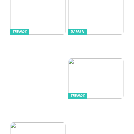
TRENDS
DAMEN
Im Alltag oft
Stilfulde Anzüge
unterschätzt: Die
til Enhver
passende
Anledning
Unterwäsche
TRENDS
Kurzarmhemden –
Sommerlich, lässig
und stilvoll