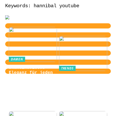
Keywords: hannibal youtube
DAMEN
Skandinavische
TRENDS
Eleganz für jeden
Von der
Tag
Zugangskontrolle
zum Kultobjekt:
Wie moderne
Einlasssysteme das
Veranstaltungserle
bnis prägen