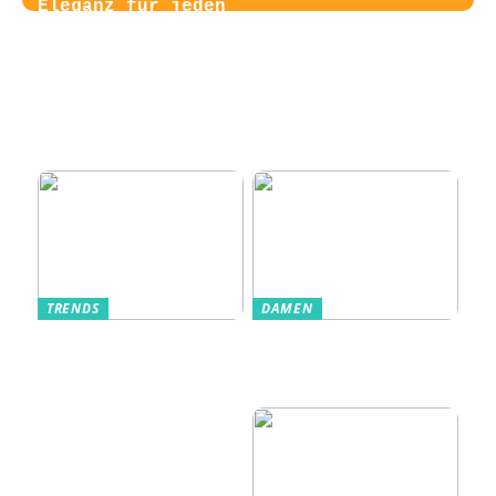
Eleganz für jeden
Von der
Tag
Zugangskontrolle
zum Kultobjekt:
Wie moderne
Einlasssysteme das
Veranstaltungserle
bnis prägen
TRENDS
DAMEN
Im Alltag oft
Stilfulde Anzüge
unterschätzt: Die
til Enhver
passende
Anledning
Unterwäsche