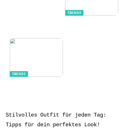
TRENDS
Kurzarmhemden –
Sommerlich, lässig
und stilvoll
TRENDS
Aufbewahrung von
Schmuck und Uhren
auf Reisen
Stilvolles Outfit für jeden Tag:
Tipps für dein perfektes Look!