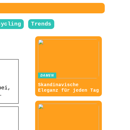
cycling
Trends
DAMEN
Skandinavische
bei,
Eleganz für jeden Tag
…