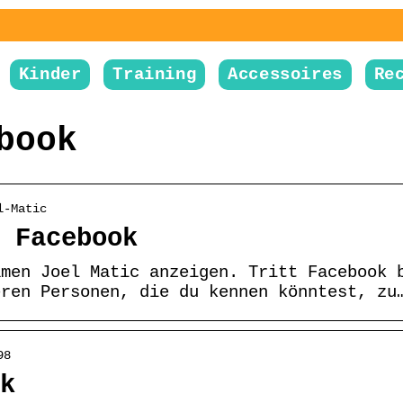
Kinder
Training
Accessoires
Re
book
l-Matic
 Facebook
amen Joel Matic anzeigen. Tritt Facebook 
eren Personen, die du kennen könntest, zu
98
k