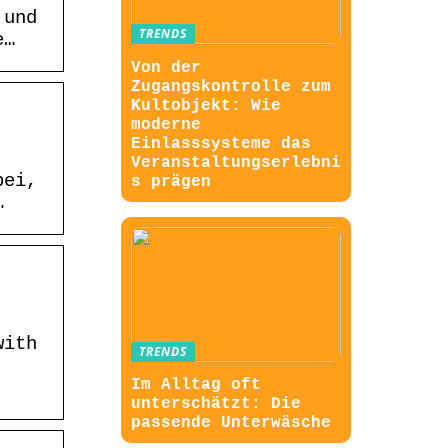
 und
TRENDS
e…
Von der
Zugangskontrolle zum
Kultobjekt: Wie
moderne
Einlasssysteme das
Veranstaltungserlebni
bei,
s prägen
…
with
TRENDS
Im Alltag oft
unterschätzt: Die
passende Unterwäsche