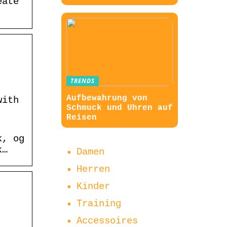
eate
TRENDS
Aufbewahrung von
with
Schmuck und Uhren auf
Reisen
k, og
k…
Damen
Herren
Kinder
Training
Accessoires