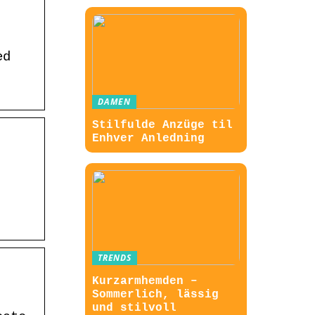
ed
DAMEN
Stilfulde Anzüge til
Enhver Anledning
TRENDS
Kurzarmhemden –
Sommerlich, lässig
und stilvoll