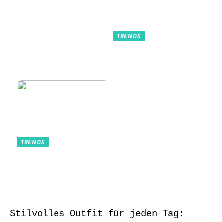
TRENDS
Kurzarmhemden –
Sommerlich, lässig
und stilvoll
TRENDS
Aufbewahrung von
Schmuck und Uhren
auf Reisen
Stilvolles Outfit für jeden Tag: