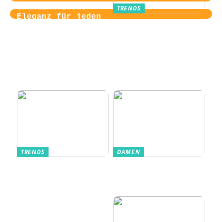
Skandinavische
TRENDS
Eleganz für jeden
Von der
Tag
Zugangskontrolle
zum Kultobjekt:
Wie moderne
Einlasssysteme das
Veranstaltungserle
bnis prägen
TRENDS
DAMEN
Im Alltag oft
Stilfulde Anzüge
unterschätzt: Die
til Enhver
passende
Anledning
Unterwäsche