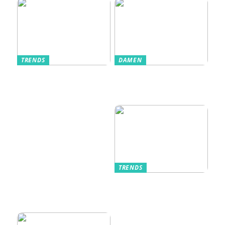
TRENDS
DAMEN
Im Alltag oft
Stilfulde Anzüge
unterschätzt: Die
til Enhver
passende
Anledning
Unterwäsche
TRENDS
Kurzarmhemden –
Sommerlich, lässig
und stilvoll