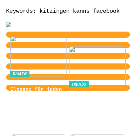
Keywords: kitzingen kanns facebook
DAMEN
Skandinavische
TRENDS
Eleganz für jeden
Von der
Tag
Zugangskontrolle
zum Kultobjekt:
Wie moderne
Einlasssysteme das
Veranstaltungserle
bnis prägen