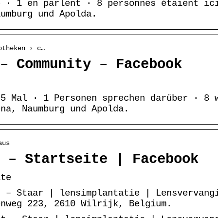
e · 1 en parlent · 8 personnes étaient ic
aumburg und Apolda.
otheken › c…
– Community – Facebook
95 Mal · 1 Personen sprechen darüber · 8 
ena, Naumburg und Apolda.
aus
 – Startseite | Facebook
ite
t – Staar | lensimplantatie | Lensvervang
enweg 223, 2610 Wilrijk, Belgium.