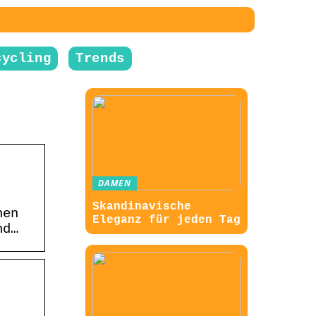
cycling
Trends
DAMEN
Skandinavische
nen
Eleganz für jeden Tag
nd…