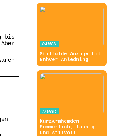
g bis
 Aber
DAMEN
Stilfulde Anzüge til
waren
Enhver Anledning
TRENDS
gen
Kurzarmhemden –
Sommerlich, lässig
und stilvoll
e