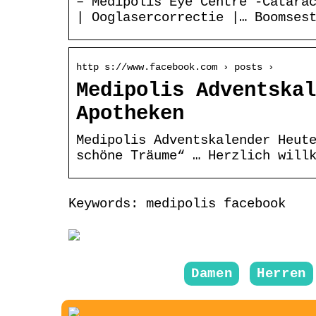
– Medipolis Eye Centre -Catara
| Ooglasercorrectie |… Boomses
http s://www.facebook.com › posts ›
Medipolis Adventskal
Apotheken
Medipolis Adventskalender Heut
schöne Träume“ … Herzlich will
Keywords: medipolis facebook
Damen
Herren