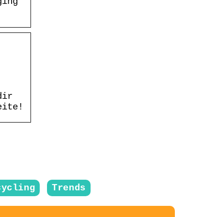
ging
dir
eite!
cycling
Trends