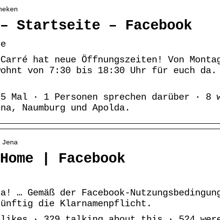
heken
– Startseite – Facebook
te
-Carré hat neue Öffnungszeiten! Von Monta
wohnt von 7:30 bis 18:30 Uhr für euch da.
95 Mal · 1 Personen sprechen darüber · 8 
ena, Naumburg und Apolda.
 Jena
Home | Facebook
na! … Gemäß der Facebook-Nutzungsbedingun
künftig die Klarnamenpflicht.
 likes · 329 talking about this · 524 wer