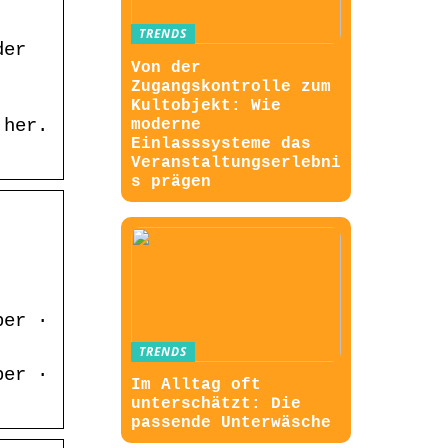
TRENDS
der
Von der
Zugangskontrolle zum
Kultobjekt: Wie
 her.
moderne
Einlasssysteme das
Veranstaltungserlebni
s prägen
ber ·
TRENDS
ber ·
Im Alltag oft
unterschätzt: Die
passende Unterwäsche