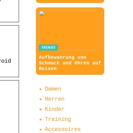
TRENDS
Aufbewahrung von
roid
Schmuck und Uhren auf
Reisen
Damen
Herren
Kinder
Training
Accessoires