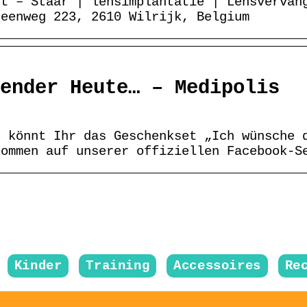
ct – Staar | lensimplantatie | Lensvervan
teenweg 223, 2610 Wilrijk, Belgium
ender Heute… – Medipolis
e könnt Ihr das Geschenkset „Ich wünsche 
kommen auf unserer offiziellen Facebook-S
Kinder
Training
Accessoires
Re