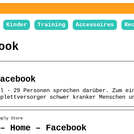
Kinder
Training
Accessoires
Re
ook
acebook
al · 29 Personen sprechen darüber. Zum ei
mplettversorger schwer kranker Menschen u
pply Store
– Home – Facebook