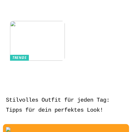
Kurzarmhemden –
Sommerlich, lässig
und stilvoll
TRENDS
Aufbewahrung von
Schmuck und Uhren
auf Reisen
Stilvolles Outfit für jeden Tag:
Tipps für dein perfektes Look!