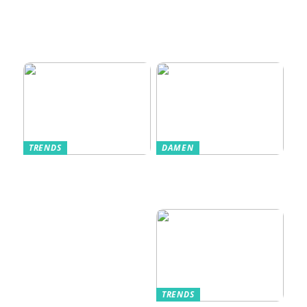
Wie moderne
Einlasssysteme das
Veranstaltungserle
bnis prägen
TRENDS
DAMEN
Im Alltag oft
Stilfulde Anzüge
unterschätzt: Die
til Enhver
passende
Anledning
Unterwäsche
TRENDS