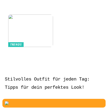
Kurzarmhemden –
Sommerlich, lässig
und stilvoll
TRENDS
Aufbewahrung von
Schmuck und Uhren
auf Reisen
Stilvolles Outfit für jeden Tag:
Tipps für dein perfektes Look!