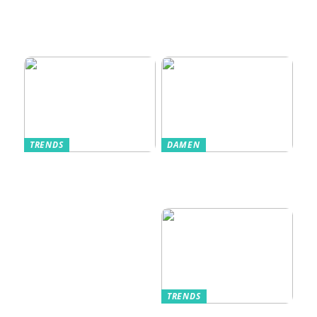
Wie moderne
Einlasssysteme das
Veranstaltungserle
bnis prägen
TRENDS
DAMEN
Im Alltag oft
Stilfulde Anzüge
unterschätzt: Die
til Enhver
passende
Anledning
Unterwäsche
TRENDS