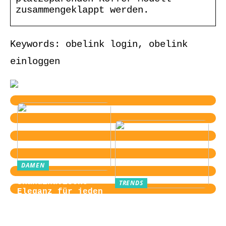
zusammengeklappt werden.
Keywords: obelink login, obelink
einloggen
DAMEN
Skandinavische
TRENDS
Eleganz für jeden
Von der
Tag
Zugangskontrolle
zum Kultobjekt: