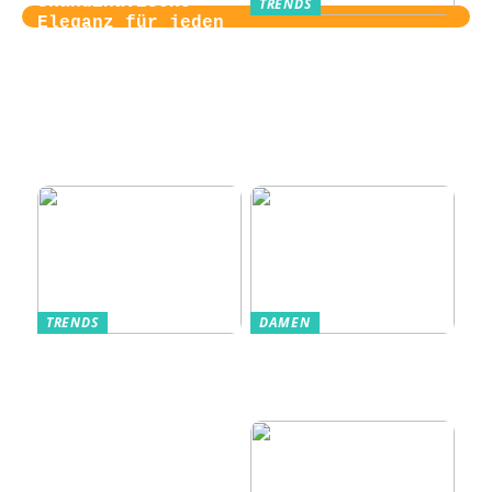
Skandinavische
TRENDS
Eleganz für jeden
Von der
Tag
Zugangskontrolle
zum Kultobjekt:
Wie moderne
Einlasssysteme das
Veranstaltungserle
bnis prägen
TRENDS
DAMEN
Im Alltag oft
Stilfulde Anzüge
unterschätzt: Die
til Enhver
passende
Anledning
Unterwäsche