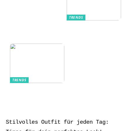
TRENDS
Kurzarmhemden –
Sommerlich, lässig
und stilvoll
TRENDS
Aufbewahrung von
Schmuck und Uhren
auf Reisen
Stilvolles Outfit für jeden Tag: