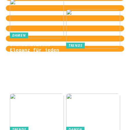
DAMEN
Skandinavische
TRENDS
Eleganz für jeden
Von der
Tag
Zugangskontrolle
zum Kultobjekt:
Wie moderne
Einlasssysteme das
Veranstaltungserle
bnis prägen
TRENDS
DAMEN