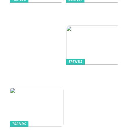
Im Alltag oft
Stilfulde Anzüge
unterschätzt: Die
til Enhver
passende
Anledning
Unterwäsche
TRENDS
Kurzarmhemden –
Sommerlich, lässig
und stilvoll
TRENDS