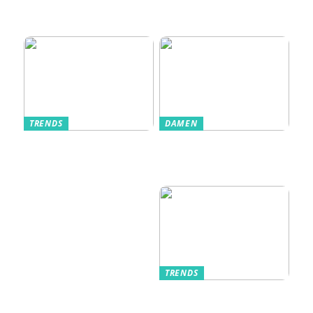
Veranstaltungserle
bnis prägen
TRENDS
DAMEN
Im Alltag oft
Stilfulde Anzüge
unterschätzt: Die
til Enhver
passende
Anledning
Unterwäsche
TRENDS
Kurzarmhemden –
Sommerlich, lässig