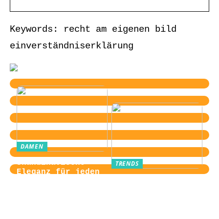
Keywords: recht am eigenen bild
einverständniserklärung
DAMEN
Skandinavische
TRENDS
Eleganz für jeden
Von der
Tag
Zugangskontrolle
zum Kultobjekt:
Wie moderne
Einlasssysteme das