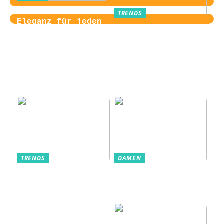
Skandinavische
TRENDS
Eleganz für jeden
Von der
Tag
Zugangskontrolle
zum Kultobjekt:
Wie moderne
Einlasssysteme das
Veranstaltungserle
bnis prägen
TRENDS
DAMEN
Im Alltag oft
Stilfulde Anzüge
unterschätzt: Die
til Enhver
passende
Anledning
Unterwäsche