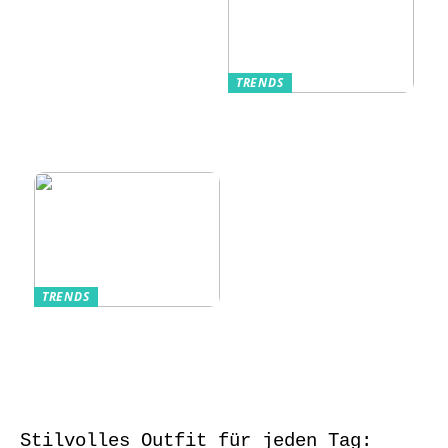
TRENDS
Kurzarmhemden –
Sommerlich, lässig
und stilvoll
TRENDS
Aufbewahrung von
Schmuck und Uhren
auf Reisen
Stilvolles Outfit für jeden Tag: