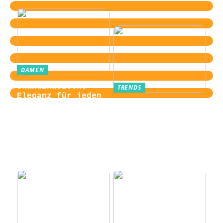
DAMEN
Skandinavische
TRENDS
Eleganz für jeden
Von der
Tag
Zugangskontrolle
zum Kultobjekt:
Wie moderne
Einlasssysteme das
Veranstaltungserle
bnis prägen