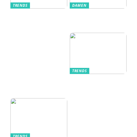
TRENDS
DAMEN
Im Alltag oft
Stilfulde Anzüge
unterschätzt: Die
til Enhver
passende
Anledning
Unterwäsche
TRENDS
Kurzarmhemden –
Sommerlich, lässig
und stilvoll
TRENDS