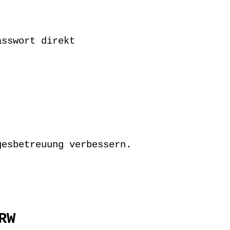
asswort direkt
gesbetreuung verbessern.
RW