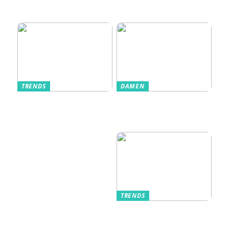
Veranstaltungserle
bnis prägen
TRENDS
DAMEN
Im Alltag oft
Stilfulde Anzüge
unterschätzt: Die
til Enhver
passende
Anledning
Unterwäsche
TRENDS
Kurzarmhemden –
Sommerlich, lässig