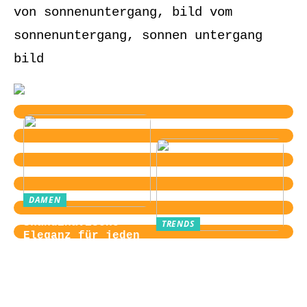
von sonnenuntergang, bild vom
sonnenuntergang, sonnen untergang
bild
DAMEN
Skandinavische
TRENDS
Eleganz für jeden
Von der
Tag
Zugangskontrolle
zum Kultobjekt:
Wie moderne
Einlasssysteme das