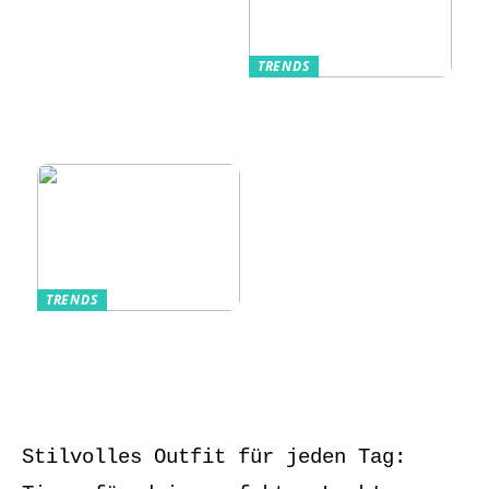
TRENDS
Kurzarmhemden –
Sommerlich, lässig
und stilvoll
TRENDS
Aufbewahrung von
Schmuck und Uhren
auf Reisen
Stilvolles Outfit für jeden Tag: