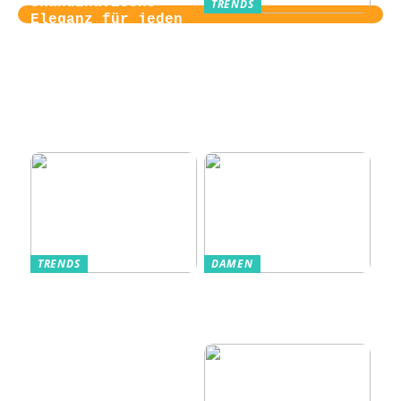
Skandinavische
TRENDS
Eleganz für jeden
Von der
Tag
Zugangskontrolle
zum Kultobjekt:
Wie moderne
Einlasssysteme das
Veranstaltungserle
bnis prägen
TRENDS
DAMEN
Im Alltag oft
Stilfulde Anzüge
unterschätzt: Die
til Enhver
passende
Anledning
Unterwäsche