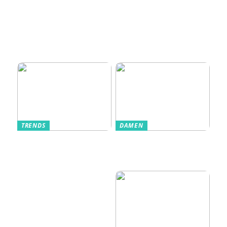
Zugangskontrolle
zum Kultobjekt:
Wie moderne
Einlasssysteme das
Veranstaltungserle
bnis prägen
TRENDS
DAMEN
Im Alltag oft
Stilfulde Anzüge
unterschätzt: Die
til Enhver
passende
Anledning
Unterwäsche