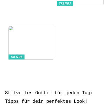
TRENDS
Kurzarmhemden –
Sommerlich, lässig
und stilvoll
TRENDS
Aufbewahrung von
Schmuck und Uhren
auf Reisen
Stilvolles Outfit für jeden Tag:
Tipps für dein perfektes Look!