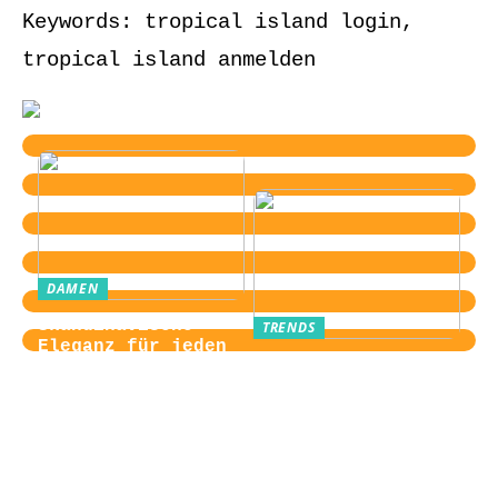
Keywords: tropical island login,
tropical island anmelden
DAMEN
Skandinavische
TRENDS
Eleganz für jeden
Von der
Tag
Zugangskontrolle
zum Kultobjekt:
Wie moderne
Einlasssysteme das
Veranstaltungserle
bnis prägen