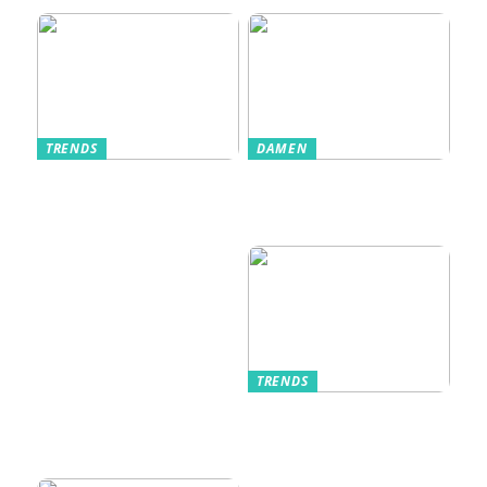
TRENDS
DAMEN
Im Alltag oft
Stilfulde Anzüge
unterschätzt: Die
til Enhver
passende
Anledning
Unterwäsche
TRENDS
Kurzarmhemden –
Sommerlich, lässig
und stilvoll