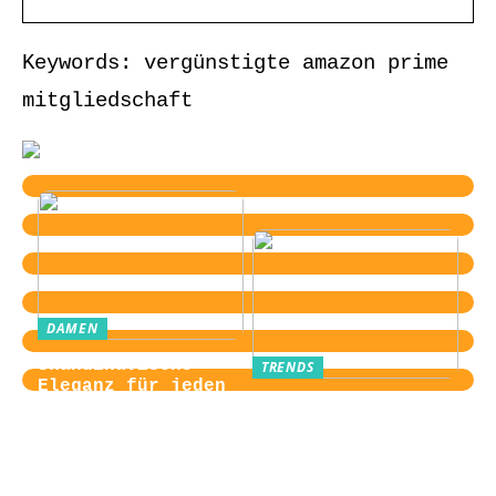
Keywords: vergünstigte amazon prime
mitgliedschaft
DAMEN
Skandinavische
TRENDS
Eleganz für jeden
Von der
Tag
Zugangskontrolle
zum Kultobjekt:
Wie moderne
Einlasssysteme das