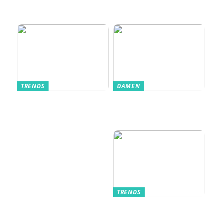
Veranstaltungserle
bnis prägen
TRENDS
DAMEN
Im Alltag oft
Stilfulde Anzüge
unterschätzt: Die
til Enhver
passende
Anledning
Unterwäsche
TRENDS
Kurzarmhemden –
Sommerlich, lässig