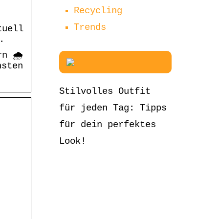
Recycling
Trends
tuell
.
n 🌧️
hsten
Stilvolles Outfit
für jeden Tag: Tipps
für dein perfektes
Look!