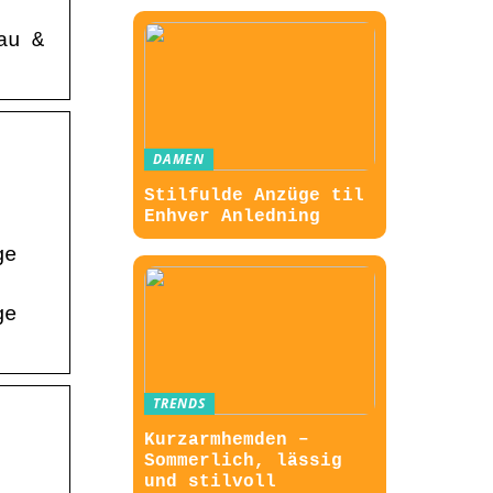
au &
DAMEN
Stilfulde Anzüge til
Enhver Anledning
ge
ge
TRENDS
Kurzarmhemden –
Sommerlich, lässig
und stilvoll