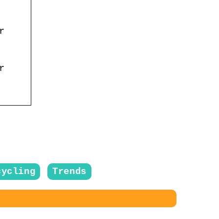
r
r
cycling
Trends