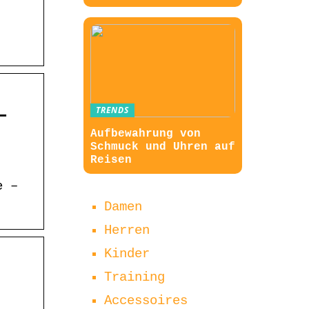
–
TRENDS
Aufbewahrung von
Schmuck und Uhren auf
Reisen
e –
Damen
Herren
Kinder
Training
Accessoires