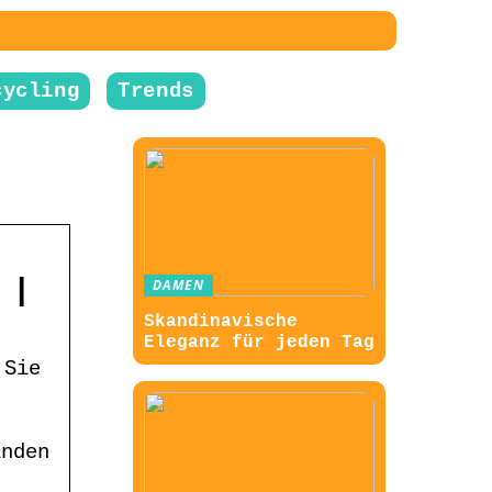
cycling
Trends
 |
DAMEN
Skandinavische
Eleganz für jeden Tag
 Sie
inden