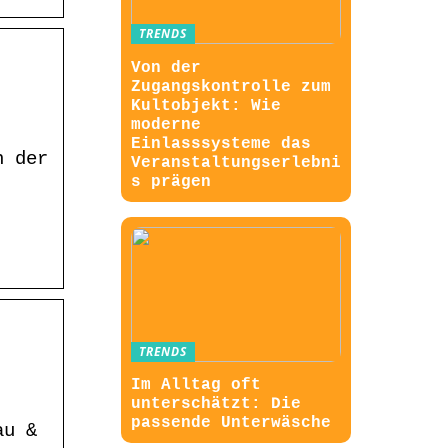
TRENDS
Von der
Zugangskontrolle zum
Kultobjekt: Wie
moderne
Einlasssysteme das
n der
Veranstaltungserlebni
s prägen
TRENDS
Im Alltag oft
unterschätzt: Die
passende Unterwäsche
au &