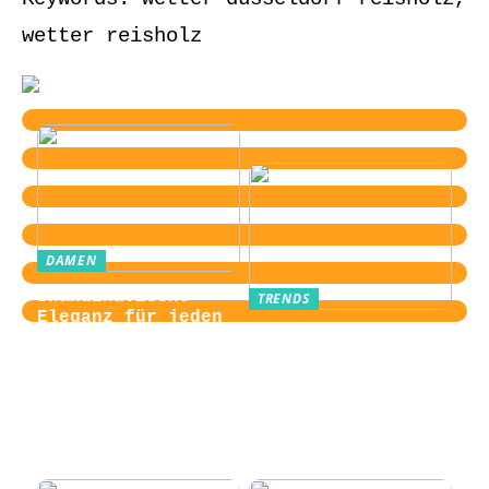
wetter reisholz
DAMEN
Skandinavische
TRENDS
Eleganz für jeden
Von der
Tag
Zugangskontrolle
zum Kultobjekt:
Wie moderne
Einlasssysteme das
Veranstaltungserle
bnis prägen