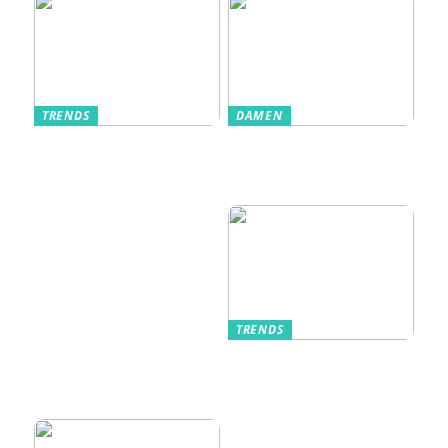
TRENDS
DAMEN
Im Alltag oft
Stilfulde Anzüge
unterschätzt: Die
til Enhver
passende
Anledning
Unterwäsche
TRENDS
Kurzarmhemden –
Sommerlich, lässig
und stilvoll