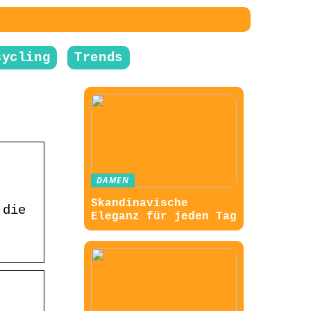
cycling
Trends
DAMEN
Skandinavische
 die
Eleganz für jeden Tag