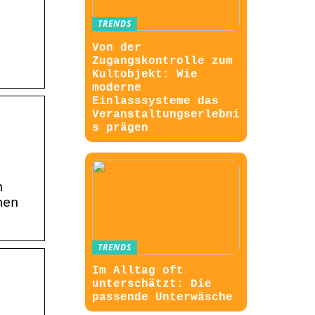
TRENDS
Von der
Zugangskontrolle zum
Kultobjekt: Wie
moderne
Einlasssysteme das
Veranstaltungserlebni
s prägen
n
hen
TRENDS
Im Alltag oft
unterschätzt: Die
passende Unterwäsche