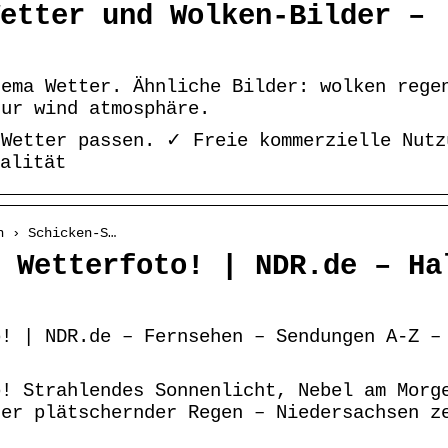
etter und Wolken-Bilder –
hema Wetter. Ähnliche Bilder: wolken rege
tur wind atmosphäre.
 Wetter passen. ✓ Freie kommerzielle Nutz
alität
n › Schicken-S…
 Wetterfoto! | NDR.de – Ha
o! | NDR.de – Fernsehen – Sendungen A-Z –
o! Strahlendes Sonnenlicht, Nebel am Morg
der plätschernder Regen – Niedersachsen z