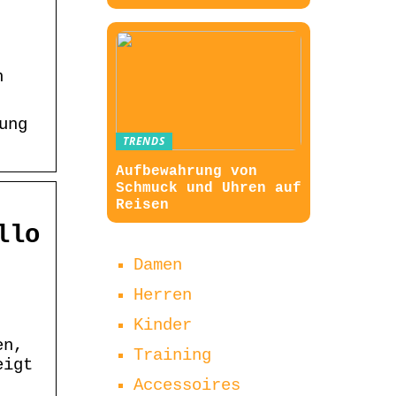
n
ung
TRENDS
Aufbewahrung von
Schmuck und Uhren auf
Reisen
llo
Damen
Herren
Kinder
en,
Training
eigt
Accessoires