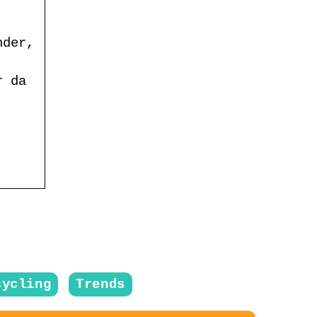
nder,
r da
cycling
Trends