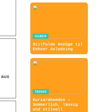
DAMEN
Stilfulde Anzüge til
Enhver Anledning
 aus
TRENDS
Kurzarmhemden –
Sommerlich, lässig
und stilvoll