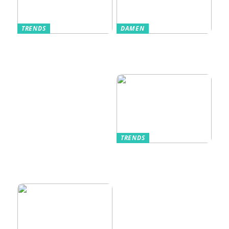
TRENDS
DAMEN
Im Alltag oft
Stilfulde Anzüge
unterschätzt: Die
til Enhver
passende
Anledning
Unterwäsche
TRENDS
Kurzarmhemden –
Sommerlich, lässig
und stilvoll