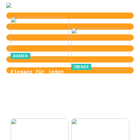
DAMEN
Skandinavische
TRENDS
Eleganz für jeden
Von der
Tag
Zugangskontrolle
zum Kultobjekt:
Wie moderne
Einlasssysteme das
Veranstaltungserle
bnis prägen