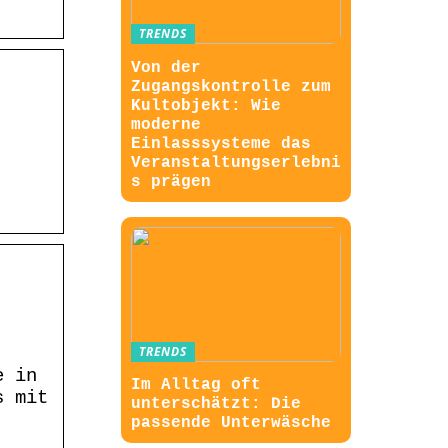
TRENDS
Von der
Zugangskontrolle zum
Kultobjekt: Wie
moderne
Einlasssysteme das
Veranstaltungserlebni
s prägen
TRENDS
e in
Im Alltag oft
s mit
unterschätzt: Die
passende Unterwäsche