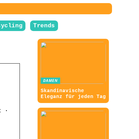
cycling
Trends
DAMEN
Skandinavische
Eleganz für jeden Tag
t ·