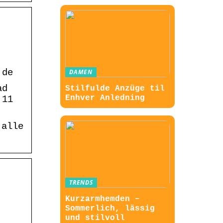
.de
DAMEN
ad
Stilfulde Anzüge til
Enhver Anledning
 11
 alle
TRENDS
Kurzarmhemden –
Sommerlich, lässig
und stilvoll