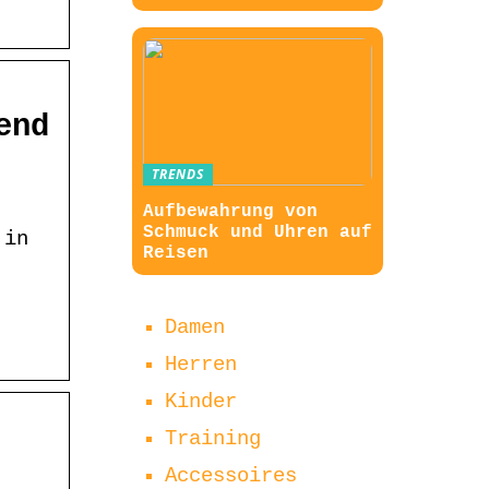
end
TRENDS
Aufbewahrung von
Schmuck und Uhren auf
 in
Reisen
Damen
Herren
Kinder
Training
Accessoires