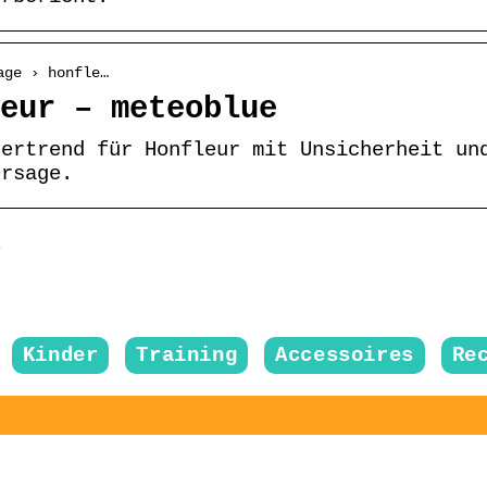
age › honfle…
eur – meteoblue
tertrend für Honfleur mit Unsicherheit un
ersage.
e
Kinder
Training
Accessoires
Re