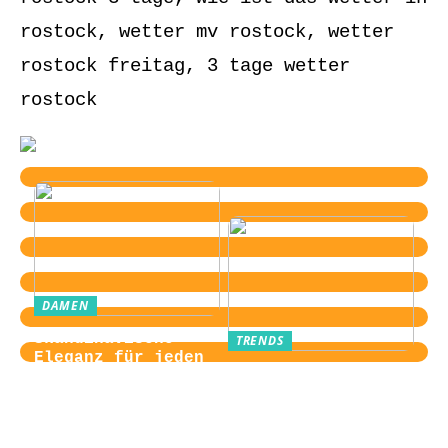
rostock, wetter mv rostock, wetter
rostock freitag, 3 tage wetter
rostock
DAMEN
Skandinavische
TRENDS
Eleganz für jeden
Von der
Tag
Zugangskontrolle
zum Kultobjekt:
Wie moderne