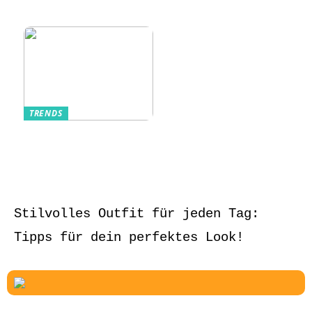
Sommerlich, lässig
und stilvoll
TRENDS
Aufbewahrung von
Schmuck und Uhren
auf Reisen
Stilvolles Outfit für jeden Tag:
Tipps für dein perfektes Look!