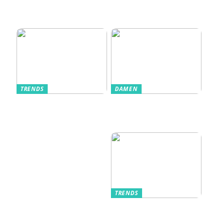
Einlasssysteme das
Veranstaltungserle
bnis prägen
TRENDS
DAMEN
Im Alltag oft
Stilfulde Anzüge
unterschätzt: Die
til Enhver
passende
Anledning
Unterwäsche
TRENDS
Kurzarmhemden –