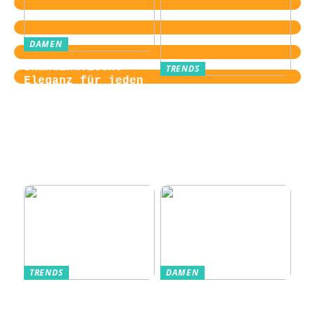
DAMEN
Skandinavische
TRENDS
Eleganz für jeden
Von der
Tag
Zugangskontrolle
zum Kultobjekt:
Wie moderne
Einlasssysteme das
Veranstaltungserle
bnis prägen
TRENDS
DAMEN
Im Alltag oft
Stilfulde Anzüge
unterschätzt: Die
til Enhver