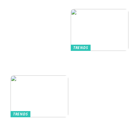
passende
Anledning
Unterwäsche
TRENDS
Kurzarmhemden –
Sommerlich, lässig
und stilvoll
TRENDS
Aufbewahrung von
Schmuck und Uhren
auf Reisen