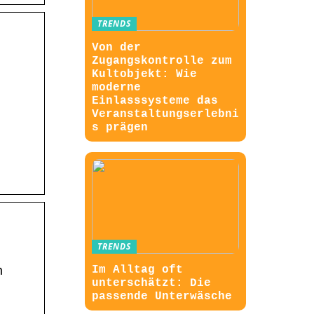
TRENDS
Von der
Zugangskontrolle zum
Kultobjekt: Wie
moderne
Einlasssysteme das
Veranstaltungserlebni
s prägen
TRENDS
Im Alltag oft
n
unterschätzt: Die
passende Unterwäsche