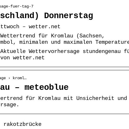
sage-fuer-tag-7
schland) Donnerstag
ittwoch – wetter.net
-Wettertrend für Kromlau (Sachsen,
ymbol, minimalen und maximalen Temperatur
 Aktuelle Wettervorhersage stundengenau f
 von wetter.net
age › kroml…
au – meteoblue
tertrend für Kromlau mit Unsicherheit und
ersage.
r rakotzbrücke