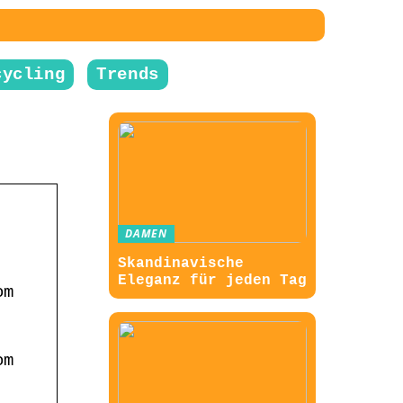
cycling
Trends
DAMEN
Skandinavische
Eleganz für jeden Tag
om
om