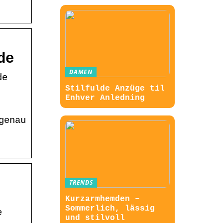
de
DAMEN
de
Stilfulde Anzüge til
Enhver Anledning
genau
TRENDS
Kurzarmhemden –
Sommerlich, lässig
e
und stilvoll