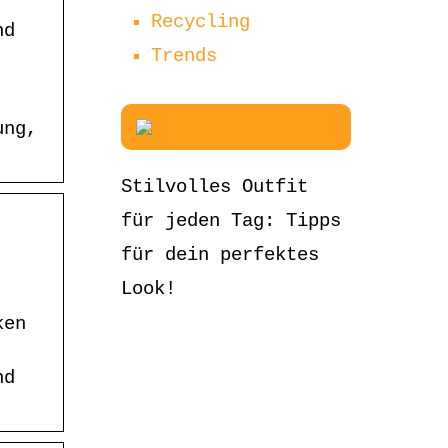
Recycling
nd
Trends
ung,
Stilvolles Outfit
für jeden Tag: Tipps
für dein perfektes
Look!
ken
nd