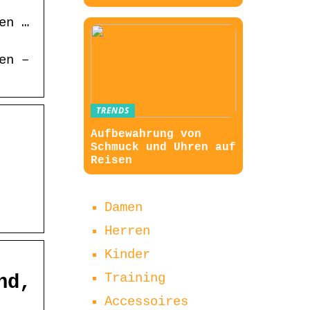
en …
en –
TRENDS
Aufbewahrung von
Schmuck und Uhren auf
Reisen
Damen
Herren
Kinder
Training
nd,
Accessoires