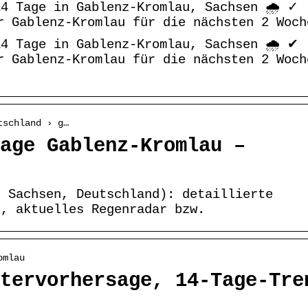
4 Tage in Gablenz-Kromlau, Sachsen 🌧️ ✓
r Gablenz-Kromlau für die nächsten 2 Woch
4 Tage in Gablenz-Kromlau, Sachsen 🌧️ ✔
r Gablenz-Kromlau für die nächsten 2 Woch
tschland › g…
age Gablenz-Kromlau –
, Sachsen, Deutschland): detaillierte
d, aktuelles Regenradar bzw.
omlau
tervorhersage, 14-Tage-Tre