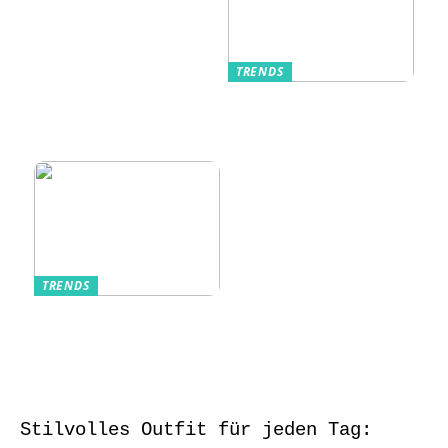
TRENDS
Kurzarmhemden –
Sommerlich, lässig
und stilvoll
TRENDS
Aufbewahrung von
Schmuck und Uhren
auf Reisen
Stilvolles Outfit für jeden Tag: