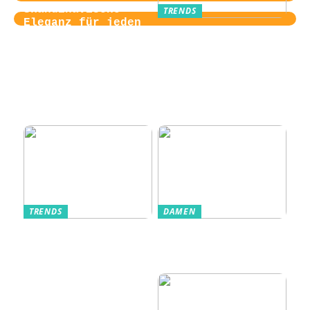
Skandinavische
TRENDS
Eleganz für jeden
Von der
Tag
Zugangskontrolle
zum Kultobjekt:
Wie moderne
Einlasssysteme das
Veranstaltungserle
bnis prägen
TRENDS
DAMEN
Im Alltag oft
Stilfulde Anzüge
unterschätzt: Die
til Enhver
passende
Anledning
Unterwäsche