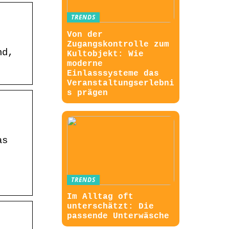
TRENDS
Von der
Zugangskontrolle zum
nd,
Kultobjekt: Wie
moderne
Einlasssysteme das
Veranstaltungserlebni
s prägen
as
TRENDS
Im Alltag oft
unterschätzt: Die
passende Unterwäsche