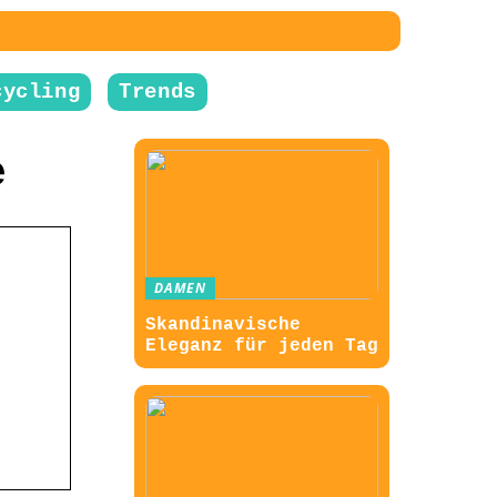
cycling
Trends
e
DAMEN
Skandinavische
Eleganz für jeden Tag