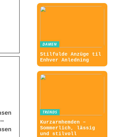
DAMEN
Stilfulde Anzüge til
Enhver Anledning
TRENDS
hsen
 …
Kurzarmhemden –
Sommerlich, lässig
hsen
und stilvoll