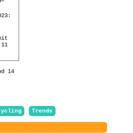
023:
mit
 11
nd 14
cycling
Trends