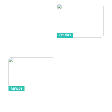
Unterwäsche
TRENDS
Kurzarmhemden –
Sommerlich, lässig
und stilvoll
TRENDS
Aufbewahrung von
Schmuck und Uhren
auf Reisen