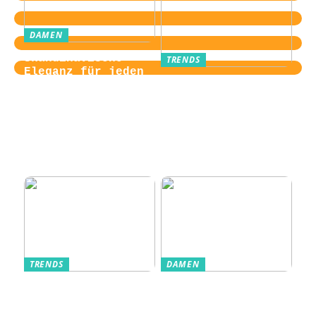
DAMEN
Skandinavische
TRENDS
Eleganz für jeden
Von der
Tag
Zugangskontrolle
zum Kultobjekt:
Wie moderne
Einlasssysteme das
Veranstaltungserle
bnis prägen
TRENDS
DAMEN
Im Alltag oft
Stilfulde Anzüge
unterschätzt: Die
til Enhver
passende
Anledning