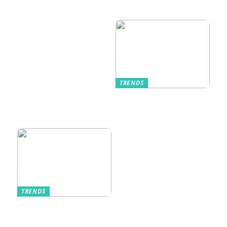
unterschätzt: Die
til Enhver
passende
Anledning
Unterwäsche
TRENDS
Kurzarmhemden –
Sommerlich, lässig
und stilvoll
TRENDS
Aufbewahrung von
Schmuck und Uhren