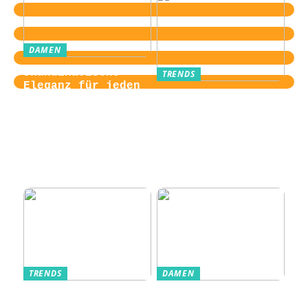
DAMEN
Skandinavische
TRENDS
Eleganz für jeden
Von der
Tag
Zugangskontrolle
zum Kultobjekt:
Wie moderne
Einlasssysteme das
Veranstaltungserle
bnis prägen
TRENDS
DAMEN
Im Alltag oft
Stilfulde Anzüge