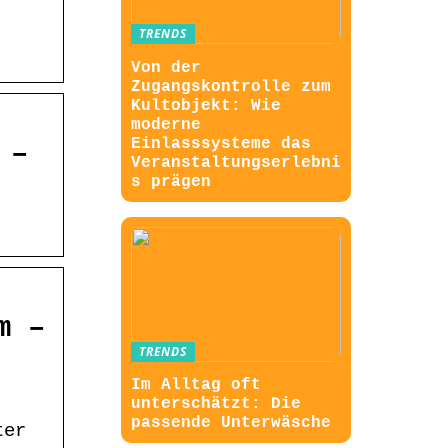
TRENDS
Von der
Zugangskontrolle zum
Kultobjekt: Wie
moderne
Einlasssysteme das
 –
Veranstaltungserlebni
s prägen
m –
TRENDS
Im Alltag oft
unterschätzt: Die
passende Unterwäsche
ter