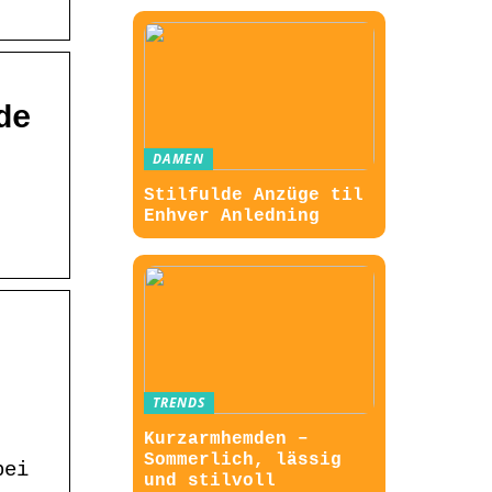
de
DAMEN
Stilfulde Anzüge til
Enhver Anledning
TRENDS
Kurzarmhemden –
Sommerlich, lässig
bei
und stilvoll