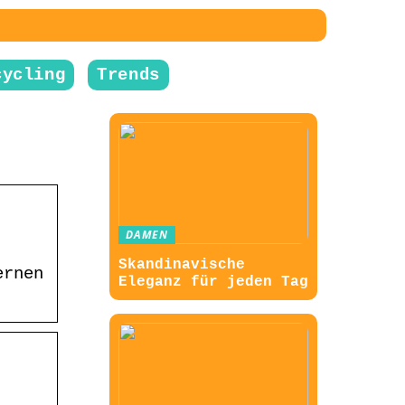
cycling
Trends
DAMEN
Skandinavische
ernen
Eleganz für jeden Tag