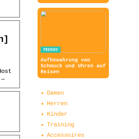
n]
TRENDS
Aufbewahrung von
Schmuck und Uhren auf
Host
Reisen
 …
Damen
Herren
Kinder
Training
Accessoires