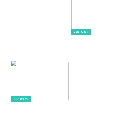
TRENDS
Kurzarmhemden –
Sommerlich, lässig
und stilvoll
TRENDS
Aufbewahrung von
Schmuck und Uhren
auf Reisen