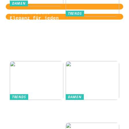
DAMEN
Skandinavische
TRENDS
Eleganz für jeden
Von der
Tag
Zugangskontrolle
zum Kultobjekt:
Wie moderne
Einlasssysteme das
Veranstaltungserle
bnis prägen
TRENDS
DAMEN
Im Alltag oft
Stilfulde Anzüge
unterschätzt: Die
til Enhver
passende
Anledning
Unterwäsche