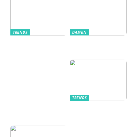
TRENDS
DAMEN
Im Alltag oft
Stilfulde Anzüge
unterschätzt: Die
til Enhver
passende
Anledning
Unterwäsche
TRENDS
Kurzarmhemden –
Sommerlich, lässig
und stilvoll